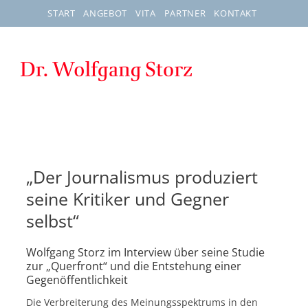
Zum
START
ANGEBOT
VITA
PARTNER
KONTAKT
Inhalt
springen
„Der Journalismus produziert
seine Kritiker und Gegner
selbst“
Wolfgang Storz im Interview über seine Studie
zur „Querfront“ und die Entstehung einer
Gegenöffentlichkeit
Die Verbreiterung des Meinungsspektrums in den