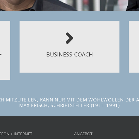
Es geht immer um den Dreiklang:
H
e
Vertrauen, Empathie, handfeste
Ergebnisse
+
BUSINESS-COACH
BITTE WEITERBLÄTTERN >
ICH MITZUTEILEN, KANN NUR MIT DEM WOHLWOLLEN DER 
MAX FRISCH, SCHRIFTSTELLER (1911-1991)
EFON + INTERNET
ANGEBOT