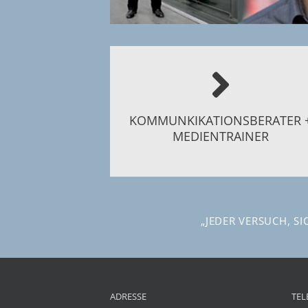
Kommunikation – tja, so ganz ohn
Arbeit geht es nicht….
KOMMUNKIKATIONSBERATER 
BITTE WEITERBLÄTTERN >
MEDIENTRAINER
„JEDER VERSUCH, S
ADRESSE
TEL