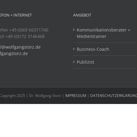
EFON + INTERNET
ANGEBOT
efon +49 (0)69 66371740
Kommunikationsberater +
il +49 (0)172 3146468
Medientrainer
l@wolfgangstorz.de
Business-Coach
fgangstorz.de
Publizist
Copyright 2025 | Dr. Wolfgang Storz |
IMPRESSUM
|
DATENSCHUTZERKLÄRUN