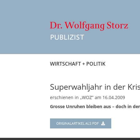
Zum
Inhalt
springen
WIRTSCHAFT + POLITIK
Superwahljahr in der Kri
erschienen in „WOZ” am 16.04.2009
Grosse Unruhen bleiben aus – doch in der 
ORIGINALARTIKEL ALS PDF