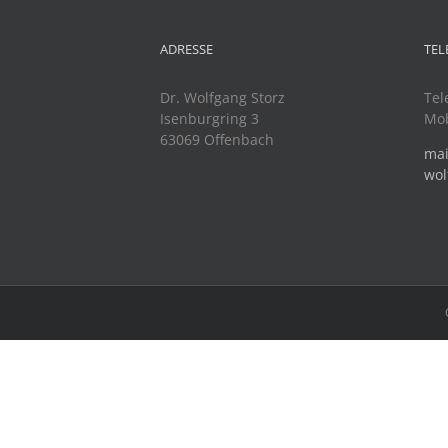
ADRESSE
TEL
Dr. Wolfgang Storz
Tel
Isenburgring 3
Mob
63069 Offenbach
mai
wol