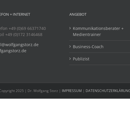
EFON + INTERNET
ANGEBOT
efon +49 (0)69 66371740
Kommunikationsberater +
il +49 (0)172 3146468
Medientrainer
l@wolfgangstorz.de
Business-Coach
fgangstorz.de
Publizist
Copyright 2025 | Dr. Wolfgang Storz |
IMPRESSUM
|
DATENSCHUTZERKLÄRUN