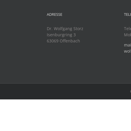
ADRESSE
TEL
Dr. Wolfgang Storz
Tel
Isenburgring 3
Mob
63069 Offenbach
mai
wol