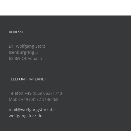
ADRESSE
Dr. Wolfgang Storz
Isenburgring 3
63069 Offenbach
TELEFON + INTERNET
Telefon +49 (0)69 66371740
Mobil +49 (0)172 3146468
mail@wolfgangstorz.de
wolfgangstorz.de