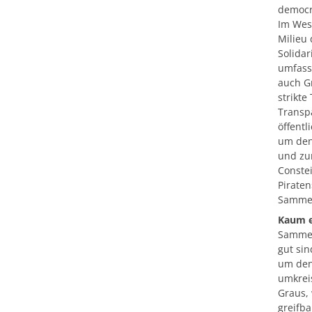
democr
Im Wes
Milieu 
Solidar
umfass
auch G
strikte
Transp
öffentl
um den 
und zu
Conste
Piraten
Samme
Kaum e
Sammel
gut si
um den
umkrei
Graus,
greifba