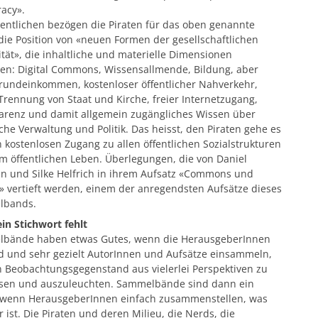
acy».
entlichen bezögen die Piraten für das oben genannte
die Position von «neuen Formen der gesellschaftlichen
ität», die inhaltliche und materielle Dimensionen
en: Digital Commons, Wissensallmende, Bildung, aber
rundeinkommen, kostenloser öffentlicher Nahverkehr,
 Trennung von Staat und Kirche, freier Internetzugang,
arenz und damit allgemein zugängliches Wissen über
iche Verwaltung und Politik. Das heisst, den Piraten gehe es
kostenlosen Zugang zu allen öffentlichen Sozialstrukturen
m öffentlichen Leben. Überlegungen, die von Daniel
in und Silke Helfrich in ihrem Aufsatz «Commons und
» vertieft werden, einem der anregendsten Aufsätze dieses
lbands.
in Stichwort fehlt
bände haben etwas Gutes, wenn die HerausgeberInnen
nd und sehr gezielt AutorInnen und Aufsätze einsammeln,
 Beobachtungsgegenstand aus vielerlei Perspektiven zu
sen und auszuleuchten. Sammelbände sind dann ein
 wenn HerausgeberInnen einfach zusammenstellen, was
r ist. Die Piraten und deren Milieu, die Nerds, die