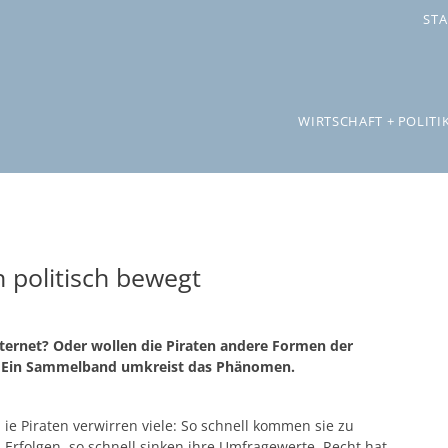
STA
WIRTSCHAFT + POLITI
h politisch bewegt
ternet? Oder wollen die Piraten andere Formen der
ln? Ein Sammelband umkreist das Phänomen.
ie Piraten verwirren viele: So schnell kommen sie zu
Erfolgen, so schnell sinken ihre Umfragewerte. Recht hat