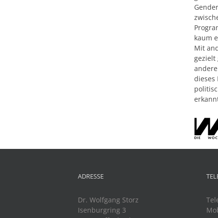
Gender
zwisch
Program
kaum ei
Mit an
geziel
andere 
dieses
politis
erkannt
ADRESSE
TEL
Dr. Wolfgang Storz
Tel
Isenburgring 3
Mob