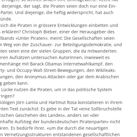
derjenige, der sagt, die Piraten seien doch nur eine Ein-
artei. Und diejenige, die heftig widerspricht, hat auch
ründe.
sich die Piraten in grössere Entwicklungen einbetten und
 erklären? Christoph Bieber, einer der Herausgeber des
ands «Unter Piraten», meint: Die Gesellschaften seien
m Weg von der Zuschauer- zur Beteiligungsdemokratie, und
aten seien eine der vielen Gruppen, die da mitwanderten.
eren Aufsätzen untersuchen AutorInnen, inwieweit es
enhänge mit Barack Obamas Internetwahlkampf, den
rty- und Occupy-Wall-Street-Bewegungen, den Wikileaks-
lungen, den Anonymus-Attacken oder gar dem Arabischen
ng geben kann.
Lücke nutzen die Piraten, um in das politische System
ringen?
iologen Jörn Lamla und Hartmut Rosa konstatieren in ihrem
nten Text zunächst: Es gebe in der Tat «eine Sollbruchstelle
tischen Geschehen des Landes», anders sei «der
nhafte Aufstieg der bundesdeutschen Piratenpartei» nicht
ären. Es bedürfe ihrer, «um die durch die neuartigen
en Vernetzungsstrukturen entstandenen gesellschaftlichen