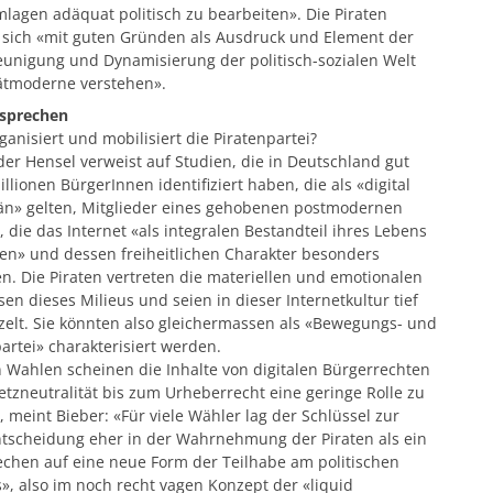
lagen adäquat politisch zu bearbeiten». Die Piraten
n sich «mit guten Gründen als Ausdruck und Element der
eunigung und Dynamisierung der politisch-sozialen Welt
ätmoderne verstehen».
rsprechen
anisiert und mobilisiert die Piratenpartei?
er Hensel verweist auf Studien, die in Deutschland gut
llionen BürgerInnen identifiziert haben, die als «digital
än» gelten, Mitglieder eines gehobenen postmodernen
, die das Internet «als integralen Bestandteil ihres Lebens
en» und dessen freiheitlichen Charakter besonders
n. Die Piraten vertreten die materiellen und emotionalen
sen dieses Milieus und seien in dieser Internetkultur tief
zelt. Sie könnten also gleichermassen als «Bewegungs- und
artei» charakterisiert werden.
 Wahlen scheinen die Inhalte von digitalen Bürgerrechten
tzneutralität bis zum Urheberrecht eine geringe Rolle zu
, meint Bieber: «Für viele Wähler lag der Schlüssel zur
tscheidung eher in der Wahrnehmung der Piraten als ein
echen auf eine neue Form der Teilhabe am politischen
», also im noch recht vagen Konzept der «liquid