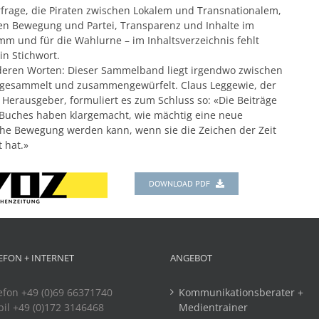
frage, die Piraten zwischen Lokalem und Transnationalem,
en Bewegung und Partei, Transparenz und Inhalte im
m und für die Wahlurne – im Inhaltsverzeichnis fehlt
n Stichwort.
deren Worten: Dieser Sammelband liegt irgendwo zwischen
t gesammelt und zusammengewürfelt. Claus Leggewie, der
Herausgeber, formuliert es zum Schluss so: «Die Beiträge
 Buches haben klargemacht, wie mächtig eine neue
che Bewegung werden kann, wenn sie die Zeichen der Zeit
 hat.»
DOWNLOAD PDF
EFON + INTERNET
ANGEBOT
efon +49 (0)69 66371740
Kommunikationsberater +
il +49 (0)172 3146468
Medientrainer