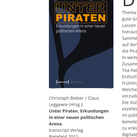
Thema-P
gute G
Lassen 
hieraus
Sammelb
auf de
die Pir
In weit
Zusamm
Tea-Pa
Enthül
Frühli
Welche 
vorzud
Christoph Bieber / Claus
Die Soz
Leggewie (Hrsg.):
exzelle
Unter Piraten. Erkundungen
im poli
in einer neuen politischen
komete
Arena.
zu erkl
transcript Verlag
digital
Bielefeld 2012