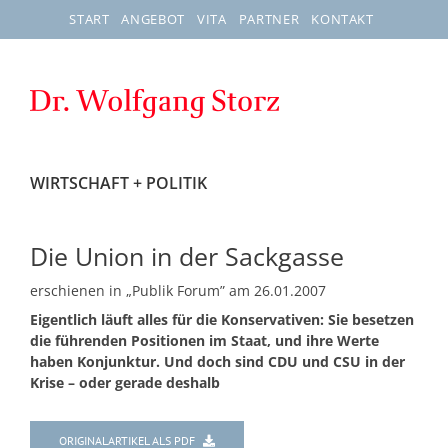
Zum
START
ANGEBOT
VITA
PARTNER
KONTAKT
Inhalt
springen
WIRTSCHAFT + POLITIK
Die Union in der Sackgasse
erschienen in „Publik Forum” am 26.01.2007
Eigentlich läuft alles für die Konservativen: Sie besetzen
die führenden Positionen im Staat, und ihre Werte
haben Konjunktur. Und doch sind CDU und CSU in der
Krise – oder gerade deshalb
ORIGINALARTIKEL ALS PDF