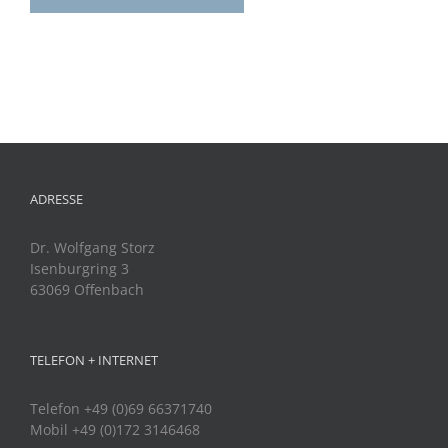
ADRESSE
Dr. Wolfgang Storz
Isenburgring 3
63069 Offenbach
TELEFON + INTERNET
Telefon +49 (0)69 66371740
Mobil +49 (0)172 3146468