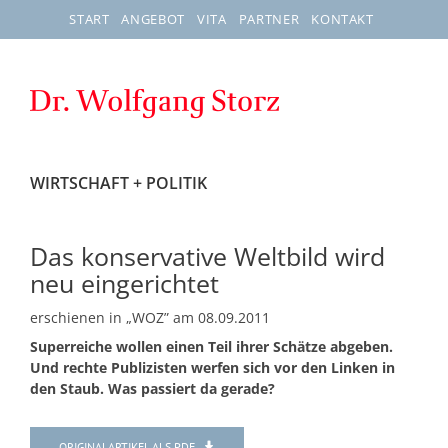
Zum
START
ANGEBOT
VITA
PARTNER
KONTAKT
Inhalt
springen
WIRTSCHAFT + POLITIK
Das konservative Weltbild wird
neu eingerichtet
erschienen in „WOZ” am 08.09.2011
Superreiche wollen einen Teil ihrer Schätze abgeben.
Und rechte Publizisten werfen sich vor den Linken in
den Staub. Was passiert da gerade?
ORIGINALARTIKEL ALS PDF