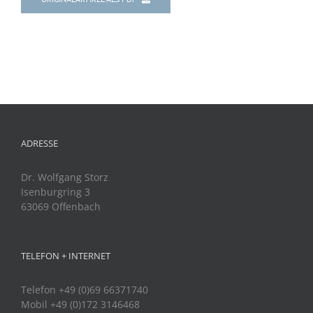
ADRESSE
Dr. Wolfgang Storz
Isenburgring 3
63069 Offenbach
TELEFON + INTERNET
Telefon +49 (0)69 66371740
Mobil +49 (0)172 3146468